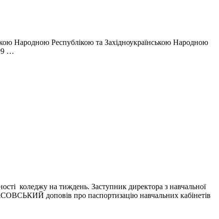
нською Народною Республікою та Західноукраїнською Народною
99 …
ності коледжу на тиждень. Заступник директора з навчальної
САСОВСЬКИЙ доповів про паспортизацію навчальних кабінетів