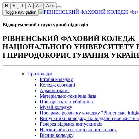
Toggle navigation
Відокремлений структурний підрозділ
РІВНЕНСЬКИЙ ФАХОВИЙ КОЛЕДЖ
НАЦІОНАЛЬНОГО УНІВЕРСИТЕТУ 
І ПРИРОДОКОРИСТУВАННЯ УКРАЇ
Про коледж
Історія коледжу
Коледж сьогодні
Адміністрація
Матеріально-технічна база
Прозорість та публічність
Музей коледжу
Програма розвитку коледжу "Рівненська ініці
Випускники коледжу, які віддали своє життя з
Галерея відомих випускників
Надзвичайні ситуації воєнного часу
Вісник коледжу