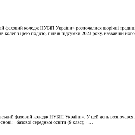
ий фаховий коледж НУБіП України» розпочалися щорічні традицій
 колег з цією подією, підвів підсумки 2023 року, назвавши його
нський фаховий коледж НУБіП України». У цей день розпочався пр
ові: - базової середньої освіти (9 клас); - …