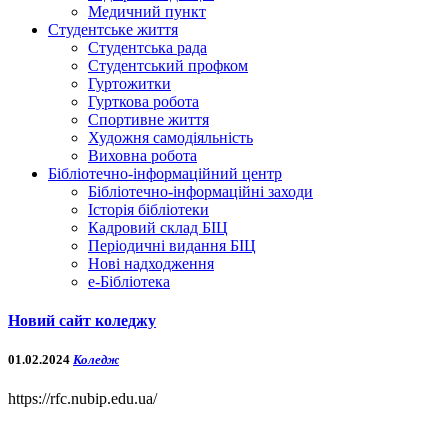
Медичний пункт
Студентське життя
Студентська рада
Студентський профком
Гуртожитки
Гурткова робота
Спортивне життя
Художня самодіяльність
Виховна робота
Бібліотечно-інформаційний центр
Бібліотечно-інформаційні заходи
Історія бібліотеки
Кадровий склад БІЦ
Періодичні видання БІЦ
Нові надходження
е-Бібліотека
Новий сайт коледжу
01.02.2024
Коледж
https://rfc.nubip.edu.ua/