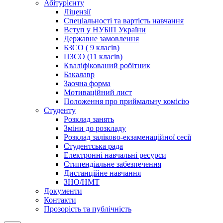
Абітурієнту
Ліцензії
Спеціальності та вартість навчання
Вступ у НУБіП України
Державне замовлення
БЗСО ( 9 класів)
ПЗСО (11 класів)
Кваліфікований робітник
Бакалавр
Заочна форма
Мотиваційний лист
Положення про приймальну комісію
Студенту
Розклад занять
Зміни до розкладу
Розклад заліково-екзаменаційної сесії
Студентська рада
Електронні навчальні ресурси
Стипендіальне забезпечення
Дистанційне навчання
ЗНО/НМТ
Документи
Контакти
Прозорість та публічність