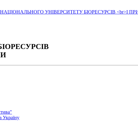
БІОРЕСУРСІВ
НИ
атива"
а Україну