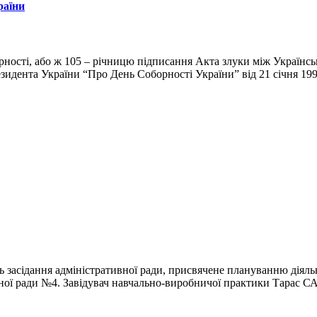
раїни
борності, або ж 105 – річницю підписання Акта злуки між Украї
езидента України “Про День Соборності України” від 21 січня 19
 засідання адміністративної ради, присвячене плануванню діяль
ої ради №4. Завідувач навчально-виробничої практики Тарас 