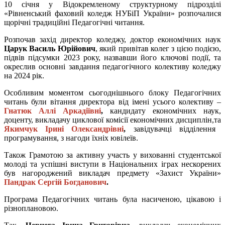
10 січня у Відокремленому структурному підрозділі
«Рівненський фаховий коледж НУБіП України» розпочалися
щорічні традиційні Педагогічні читання.
Розпочав захід директор коледжу, доктор економічних наук
Царук Василь Юрійович
, який привітав колег з цією подією,
підвів підсумки 2023 року, назвавши його ключові події, та
окреслив основні завдання педагогічного колективу коледжу
на 2024 рік.
Особливим моментом сьогоднішнього блоку Педагогічних
читань були вітання директора від імені усього колективу –
Гнатюк
Аллі Аркадіївні
,
кандидату економічних наук,
доценту, викладачу циклової комісії економічних дисциплін,
та
Якимчук Ірині Олександрівні
,
завідувачці відділення
програмування, з нагоди їхніх ювілеїв.
Також Грамотою за активну участь у вихованні студентської
молоді та успішні виступи в Національних іграх нескорених
був нагороджений викладач предмету «Захист України»
Пандрак Сергій Богданович
.
Програма Педагогічних читань була насиченою, цікавою і
різноплановою.