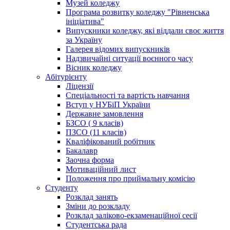
Музей коледжу
Програма розвитку коледжу "Рівненська
ініціатива"
Випускники коледжу, які віддали своє життя
за Україну
Галерея відомих випускників
Надзвичайні ситуації воєнного часу
Вісник коледжу
Абітурієнту
Ліцензії
Спеціальності та вартість навчання
Вступ у НУБіП України
Державне замовлення
БЗСО ( 9 класів)
ПЗСО (11 класів)
Кваліфікований робітник
Бакалавр
Заочна форма
Мотиваційний лист
Положення про приймальну комісію
Студенту
Розклад занять
Зміни до розкладу
Розклад заліково-екзаменаційної сесії
Студентська рада