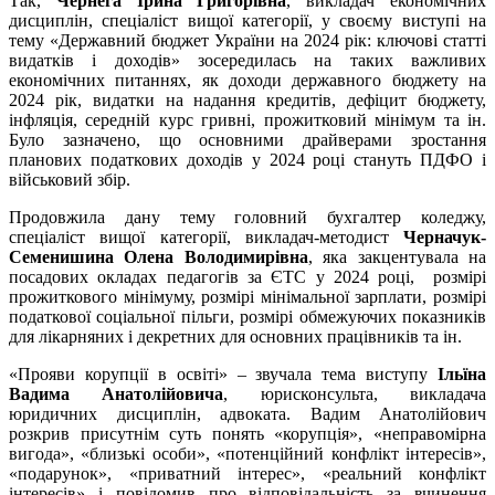
Так,
Чернега Ірина Григорівна
, викладач економічних
дисциплін, спеціаліст вищої категорії, у своєму виступі на
тему «Державний бюджет України на 2024 рік: ключові статті
видатків і доходів» зосередилась на таких важливих
економічних питаннях, як доходи державного бюджету на
2024 рік, видатки на надання кредитів, дефіцит бюджету,
інфляція, середній курс гривні, прожитковий мінімум та ін.
Було зазначено, що основними драйверами зростання
планових податкових доходів у 2024 році стануть ПДФО і
військовий збір.
Продовжила дану тему головний бухгалтер коледжу,
спеціаліст вищої категорії, викладач-методист
Черначук-
Семенишина Олена Володимирівна
, яка закцентувала на
посадових окладах педагогів за ЄТС у 2024 році, розмірі
прожиткового мінімуму, розмірі мінімальної зарплати, розмірі
податкової соціальної пільги, розмірі обмежуючих показників
для лікарняних і декретних для основних працівників та ін.
«Прояви корупції в освіті» – звучала тема виступу
Ільїна
Вадима Анатолійовича
, юрисконсульта, викладача
юридичних дисциплін, адвоката. Вадим Анатолійович
розкрив присутнім суть понять «корупція», «неправомірна
вигода», «близькі особи», «потенційний конфлікт інтересів»,
«подарунок», «приватний інтерес», «реальний конфлікт
інтересів» і повідомив про відповідальність за вчинення