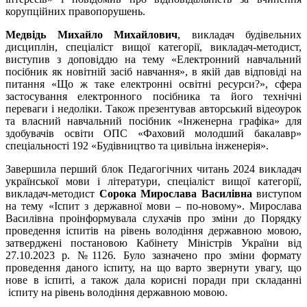
корупційних правопорушень.
Медвідь Михайло Михайлович
, викладач будівельних
дисциплін, спеціаліст вищої категорії, викладач-методист,
виступив з доповіддю на тему «Електронний навчальний
посібник як новітній засіб навчання», в якій дав відповіді на
питання «Що ж таке електронні освітні ресурси?», сфера
застосування електронного посібника та його технічні
переваги і недоліки. Також презентував авторський відеоурок
та власний навчальний посібник «Інженерна графіка» для
здобувачів освіти ОПС «Фаховий молодший бакалавр»
спеціальності 192 «Будівництво та цивільна інженерія».
Завершила перший блок Педагогічних читань 2024 викладач
української мови і літератури, спеціаліст вищої категорії,
викладач-методист
Сорока Мирослава Василівна
виступом
на тему «Іспит з державної мови – по-новому». Мирослава
Василівна проінформувала слухачів про зміни до Порядку
проведення іспитів на рівень володіння державною мовою,
затверджені постановою Кабінету Міністрів України від
27.10.2023 р. №1126. Було зазначено про зміни формату
проведення даного іспиту, на що варто звернути увагу, що
нове в іспиті, а також дала корисні поради при складанні
іспиту на рівень володіння державною мовою.