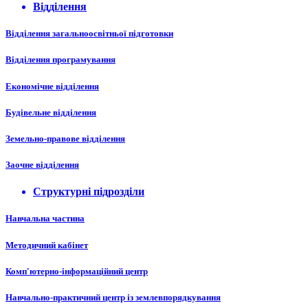
Відділення
Відділення загальноосвітньої підготовки
Відділення програмування
Економічне відділення
Будівельне відділення
Земельно-правове відділення
Заочне відділення
Структурні підрозділи
Навчальна частина
Методичний кабінет
Комп'ютерно-інформаційний центр
Навчально-практичний центр із землевпорядкування