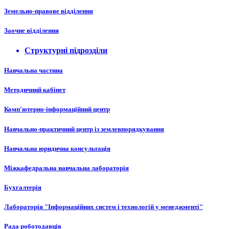
Земельно-правове відділення
Заочне відділення
Структурні підрозділи
Навчальна частина
Методичний кабінет
Комп'ютерно-інформаційний центр
Навчально-практичний центр із землевпорядкування
Навчальна юридична консультація
Міжкафедральна навчальна лабораторія
Бухгалтерія
Лабораторія "Інформаційних систем і технологій у менеджменті"
Рада роботодавців