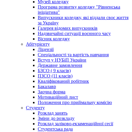
Музей коледжу
Програма розвитку коледжу "Рівненська
ініціатива"
Випускники коледжу, які віддали своє життя
за Україну
Галерея відомих випускників
Надзвичайні ситуації воєнного часу
Вісник коледжу
Абітурієнту
Ліцензії
Спеціальності та вартість навчання
Вступ у НУБіП України
Державне замовлення
БЗСО ( 9 класів)
ПЗСО (11 класів)
Кваліфікований робітник
Бакалавр
Заочна форма
Мотиваційний лист
Положення про приймальну комісію
Студенту
Розклад занять
Зміни до розкладу
Розклад заліково-екзаменаційної сесії
Студентська рада