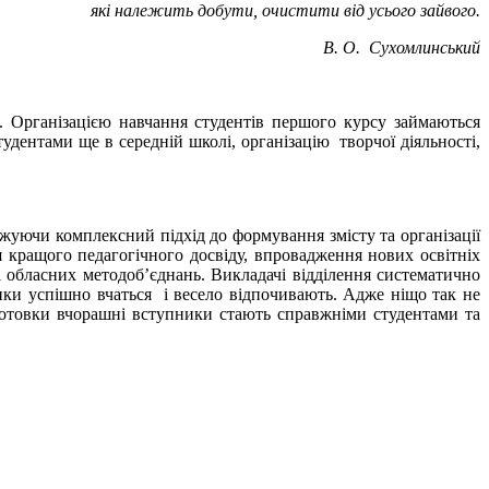
які належить добути, очистити від усього зайвого.
 О. Сухомлинський
и. Організацією навчання студентів першого курсу займаються
удентами ще в середній школі, організацію творчої діяльності,
джуючи комплексний підхід до формування змісту та організації
 кращого педагогічного досвіду, впровадження нових освітніх
 обласних методоб’єднань. Викладачі відділення систематично
ики успішно вчаться і весело відпочивають. Адже ніщо так не
ідготовки вчорашні вступники стають справжніми студентами та