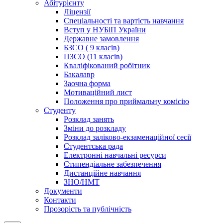
Абітурієнту
Ліцензії
Спеціальності та вартість навчання
Вступ у НУБіП України
Державне замовлення
БЗСО ( 9 класів)
ПЗСО (11 класів)
Кваліфікований робітник
Бакалавр
Заочна форма
Мотиваційний лист
Положення про приймальну комісію
Студенту
Розклад занять
Зміни до розкладу
Розклад заліково-екзаменаційної сесії
Студентська рада
Електронні навчальні ресурси
Стипендіальне забезпечення
Дистанційне навчання
ЗНО/НМТ
Документи
Контакти
Прозорість та публічність