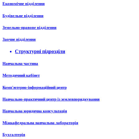
Економічне відділення
Будівельне відділення
Земельно-правове відділення
Заочне відділення
Структурні підрозділи
Навчальна частина
Методичний кабінет
Комп'ютерно-інформаційний центр
Навчально-практичний центр із землевпорядкування
Навчальна юридична консультація
Міжкафедральна навчальна лабораторія
Бухгалтерія