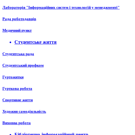
Лабораторія "Інформаційних систем і технологій у менеджменті"
Рада роботодавців
Медичний пункт
Студентське життя
Студентська рада
Студентський профком
Гуртожитки
Гурткова робота
Спортивне життя
Художня самодіяльність
Виховна робота
Бібліотечно-інформаційний центр