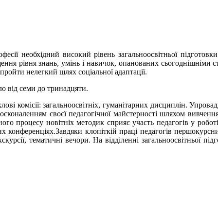
В.
фесії необхідний високий рівень загальноосвітньої підготовк
ення рівня знань, умінь і навичок, опанованих сьогоднішніми ст
пройти нелегкий шлях соціальної адаптації.
ло від семи до тринадцяти.
клові комісії: загальноосвітніх, гуманітарних дисциплін. Упрова
осконаленням своєї педагогічної майстерності шляхом вивчення
ого процесу новітніх методик сприяє участь педагогів у роботі
них конференціях.Завдяки клопіткій праці педагогів першокурсн
екскурсії, тематичні вечори. На відділенні загальноосвітньої п