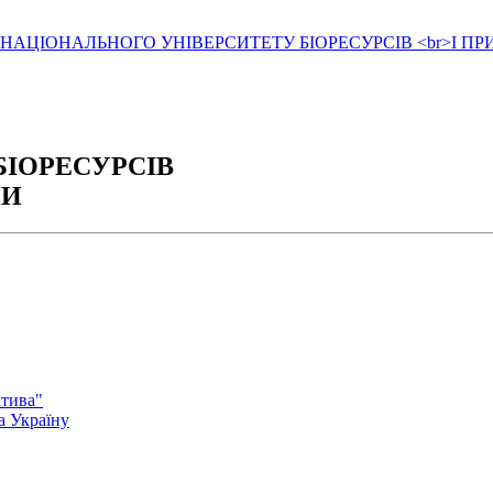
БІОРЕСУРСІВ
НИ
атива"
а Україну