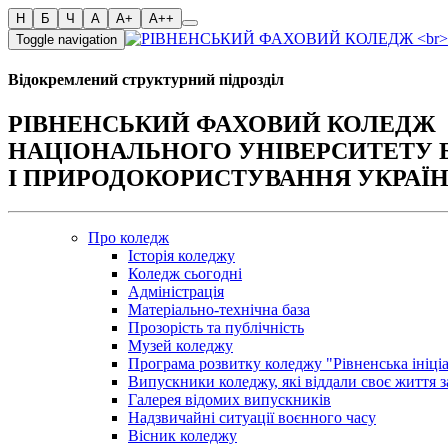
Toggle navigation
Відокремлений структурний підрозділ
РІВНЕНСЬКИЙ ФАХОВИЙ КОЛЕДЖ
НАЦІОНАЛЬНОГО УНІВЕРСИТЕТУ 
І ПРИРОДОКОРИСТУВАННЯ УКРАЇ
Про коледж
Історія коледжу
Коледж сьогодні
Адміністрація
Матеріально-технічна база
Прозорість та публічність
Музей коледжу
Програма розвитку коледжу "Рівненська ініці
Випускники коледжу, які віддали своє життя з
Галерея відомих випускників
Надзвичайні ситуації воєнного часу
Вісник коледжу