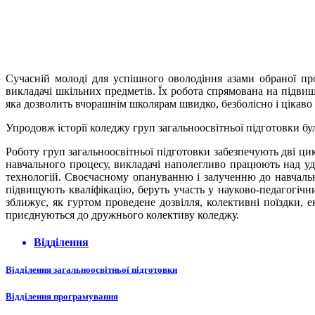
Сучасній молоді для успішного оволодіння азами обраної про
викладачі шкільних предметів. Їх робота спрямована на підвищ
яка дозволить вчорашнім школярам швидко, безболісно і цікаво 
Упродовж історії коледжу груп загальноосвітньої підготовки бу
Роботу груп загальноосвітньої підготовки забезпечують дві ци
навчального процесу, викладачі наполегливо працюють над уд
технологій. Своєчасному опануванню і залученню до навчальн
підвищують кваліфікацію, беруть участь у науково-педагогіч
зближує, як гуртом проведене дозвілля, колективні поїздки, 
приєднуються до дружнього колективу коледжу.
Відділення
Відділення загальноосвітньої підготовки
Відділення програмування