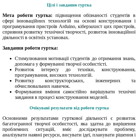
Цілі і завдання гуртка
Мета роботи гуртка:
підвищення обізнаності студентів в
сфері інноваційних технологій на основі конструювання і
програмування пристроїв Arduino, кіберзахист цих пристроїв,
сприяння розвитку технічної творчості, розвиток інноваційної
діяльності в освітніх установах.
Завдання роботи гуртка:
Стимулювання мотивації студентів до отримання знань,
допомага у формуванні творчої особистісті.
Розвиток інтересу до техніки, конструювання,
програмування, високих технологій.
Розвитку конструкторських, інженерних та
обчислювальних навичок.
Формування вміння самостійно вирішувати технічні
завдання в процесі конструювання моделей.
Очікувані результати від роботи гуртка
Основними результатами гурткової діяльності є розвиток
багатогранної творчої особистості, яка здатна до вирішення
проблемних ситуацій, вміє досліджувати проблему,
аналізувати наявні ресурси, висувати ідеї, планувати рішення і