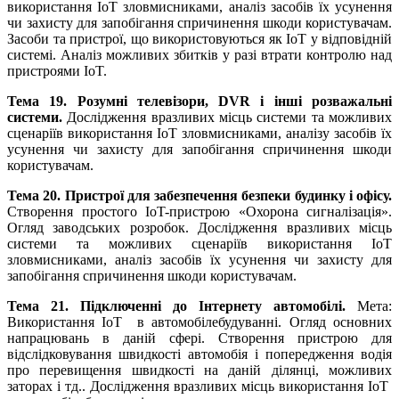
використання IoT зловмисниками, аналіз засобів їх усунення
чи захисту для запобігання спричинення шкоди користувачам.
Засоби та пристрої, що використовуються як IoT у відповідній
системі. Аналіз можливих збитків у разі втрати контролю над
пристроями IoT.
Тема 19. Розумні телевізори, DVR і інші розважальні
системи.
Дослідження вразливих місць системи та можливих
сценаріїв використання IoT зловмисниками, аналізу засобів їх
усунення чи захисту для запобігання спричинення шкоди
користувачам.
Тема 20. Пристрої для забезпечення безпеки будинку і офісу.
Створення простого IoT-пристрою «Охорона сигналізація».
Огляд заводських розробок. Дослідження вразливих місць
системи та можливих сценаріїв використання IoT
зловмисниками, аналіз засобів їх усунення чи захисту для
запобігання спричинення шкоди користувачам.
Тема 21. Підключенні до Інтернету автомобілі.
Мета:
Використання IoT в автомобілебудуванні. Огляд основних
напрацювань в даній сфері. Створення пристрою для
відслідковування швидкості автомобія і попередження водія
про перевищення швидкості на даній ділянці, можливих
заторах і тд.. Дослідження вразливих місць використання IoT