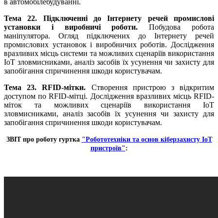
в автомобілебудуванні.
Тема 22. Підключенні до Інтернету речей промислові
установки і виробничі роботи.
Побудова робота
маніпулятора. Огляд підключених до Інтернету речей
промислових установок і виробничих роботів. Дослідження
вразливих місць системи та можливих сценаріїв використання
IoT зловмисниками, аналіз засобів їх усунення чи захисту для
запобігання спричинення шкоди користувачам.
Тема 23. RFID-мітки.
Створення пристрою з відкритим
доступом по RFID-мітці. Дослідження вразливих місць RFID-
міток та можливих сценаріїв використання IoT
зловмисниками, аналіз засобів їх усунення чи захисту для
запобігання спричинення шкоди користувачам.
ЗВІТ про роботу гуртка
"Робототехніки та основ кіберзахисту ІоТ
пристроїв"
: