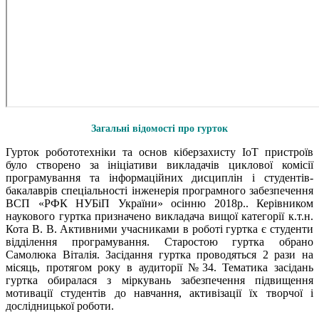
Загальні відомості про гурток
Гурток робототехніки та основ кіберзахисту ІоТ пристроїв
було створено за ініціативи викладачів циклової комісії
програмування та інформаційних дисциплін і студентів-
бакалаврів спеціальності інженерія програмного забезпечення
ВСП «РФК НУБіП України» осінню 2018р.. Керівником
наукового гуртка призначено викладача вищої категорії к.т.н.
Кота В. В. Активними учасниками в роботі гуртка є студенти
відділення програмування. Старостою гуртка обрано
Самолюка Віталія. Засідання гуртка проводяться 2 рази на
місяць, протягом року в аудиторії №34. Тематика засідань
гуртка обиралася з міркувань забезпечення підвищення
мотивації студентів до навчання, активізації їх творчої і
дослідницької роботи.