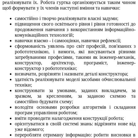
реалізовувати їх. Робота гуртка організовується таким чином
щоб формувати у їх членів наступні вміння та навички:
самостійно і творчо реалізовувати власні задуми;
підвищення свого освітнього рівня і рівня готовності до
продовження навчання з використанням інформаційно-
комунікаційних технологій;
навички взаємо - і самооцінки, навички рефлексії;
сформованість уявлень про світ професій, пов'язаних з
робототехнікою, і вимоги, які висуваються різними
затребуваними професіями, такими як інженер-механік,
конструктор, архітектор, програміст, інженер-
конструктор з робототехніки;
визначати, розрізняти і називати деталі конструктора;
здатність реалізовувати моделі засобами обчислювальної
техніки;
конструювати за умовами, заданих викладачем, за
зразком, за кресленням, за заданою схемою та
самостійно будувати схему;
володіти основами розробки алгоритмів і складання
програм управління роботом;
вміти проводити налагодження конструкції робота;
орієнтуватися в своїй системі знань: відрізняти нове від
уже відомого;
переробляти отриману інформацію: робити висновки в