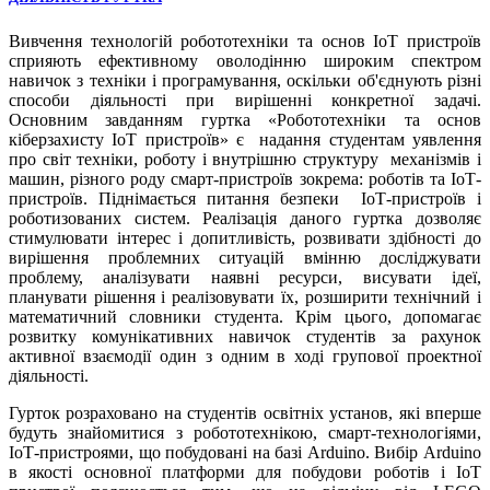
Вивчення технологій робототехніки та основ ІоТ пристроїв
сприяють ефективному оволодінню широким спектром
навичок з техніки і програмування, оскільки об'єднують різні
способи діяльності при вирішенні конкретної задачі.
Основним завданням гуртка «Робототехніки та основ
кіберзахисту ІоТ пристроїв» є надання студентам уявлення
про світ техніки, роботу і внутрішню структуру механізмів і
машин, різного роду смарт-пристроїв зокрема: роботів та ІоТ-
пристроїв. Піднімається питання безпеки ІоТ-пристроїв і
роботизованих систем. Реалізація даного гуртка дозволяє
стимулювати інтерес і допитливість, розвивати здібності до
вирішення проблемних ситуацій вмінню досліджувати
проблему, аналізувати наявні ресурси, висувати ідеї,
планувати рішення і реалізовувати їх, розширити технічний і
математичний словники студента. Крім цього, допомагає
розвитку комунікативних навичок студентів за рахунок
активної взаємодії один з одним в ході групової проектної
діяльності.
Гурток розраховано на студентів освітніх установ, які вперше
будуть знайомитися з робототехнікою, смарт-технологіями,
ІоТ-пристроями, що побудовані на базі Arduino. Вибір Arduino
в якості основної платформи для побудови роботів і ІоТ