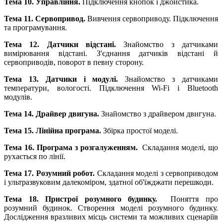
Тема 10. Управління.
Підключення кнопок і джойстика.
Тема 11. Сервопривод.
Вивчення сервоприводу. Підключення
та програмування.
Тема 12. Датчики відстані.
Знайомство з датчиками
вимірювання відстані. З'єднання датчиків відстані й
сервоприводів, поворот в певну сторону.
Тема 13. Датчики і модулі.
Знайомство з датчиками
температури, вологості. Підключення Wi-Fi і Bluetooth
модулів.
Тема 14. Драйвер двигуна.
Знайомство з драйвером двигуна.
Тема 15. Лінійна програма.
Збірка простої моделі.
Тема 16. Програма з розгалуженням.
Складання моделі, що
рухається по лінії.
Тема 17. Розумний робот.
Складання моделі з сервоприводом
і ультразвуковим далекоміром, здатної об'їжджати перешкоди.
Тема 18. Пристрої розумного будинку.
Поняття про
розумний будинок. Створення моделі розумного будинку.
Дослідження вразливих місць системи та можливих сценаріїв