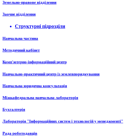
Земельно-правове відділення
Заочне відділення
Структурні підрозділи
Навчальна частина
Методичний кабінет
Комп'ютерно-інформаційний центр
Навчально-практичний центр із землевпорядкування
Навчальна юридична консультація
Міжкафедральна навчальна лабораторія
Бухгалтерія
Лабораторія "Інформаційних систем і технологій у менеджменті"
Рада роботодавців