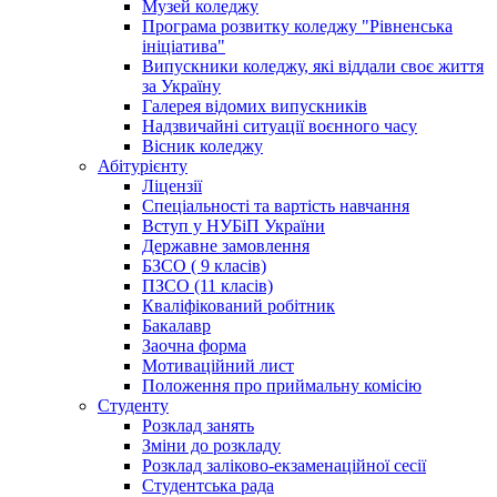
Музей коледжу
Програма розвитку коледжу "Рівненська
ініціатива"
Випускники коледжу, які віддали своє життя
за Україну
Галерея відомих випускників
Надзвичайні ситуації воєнного часу
Вісник коледжу
Абітурієнту
Ліцензії
Спеціальності та вартість навчання
Вступ у НУБіП України
Державне замовлення
БЗСО ( 9 класів)
ПЗСО (11 класів)
Кваліфікований робітник
Бакалавр
Заочна форма
Мотиваційний лист
Положення про приймальну комісію
Студенту
Розклад занять
Зміни до розкладу
Розклад заліково-екзаменаційної сесії
Студентська рада