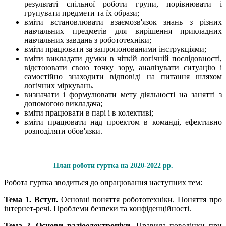
результаті спільної роботи групи, порівнювати і
групувати предмети та їх образи;
вміти встановлювати взаємозв'язок знань з різних
навчальних предметів для вирішення прикладних
навчальних завдань з робототехніки;
вміти працювати за запропонованими інструкціями;
вміти викладати думки в чіткій логічній послідовності,
відстоювати свою точку зору, аналізувати ситуацію і
самостійно знаходити відповіді на питання шляхом
логічних міркувань.
визначати і формулювати мету діяльності на занятті з
допомогою викладача;
вміти працювати в парі і в колективі;
вміти працювати над проектом в команді, ефективно
розподіляти обов'язки.
План роботи гуртка на 2020-2022 рр.
Робота гуртка зводиться до опрацювання наступних тем:
Тема 1. Вступ.
Основні поняття робототехніки. Поняття про
інтернет-речі. Проблеми безпеки та конфіденційності.
Тема 2. Основи радіоелектроніки.
Правила поведінки при