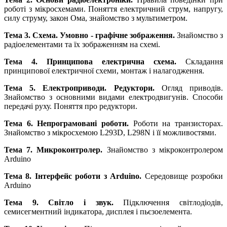
роботі з мікросхемами. Поняття електричний струм, напругу,
силу струму, закон Ома, знайомство з мультиметром.
Тема 3. Схема. Умовно - графічне зображення.
Знайомство з
радіоелементами та їх зображенням на схемі.
Тема 4. Принципова електрична схема.
Складання
принципової електричної схеми, монтаж і налагодження.
Тема 5. Електроприводи. Редуктори.
Огляд приводів.
Знайомство з основними видами електродвигунів. Способи
передачі руху. Поняття про редуктори.
Тема 6. Непрограмовані роботи.
Роботи на транзисторах.
Знайомство з мікросхемою L293D, L298N і її можливостями.
Тема 7. Микроконтролер.
Знайомство з мікроконтролером
Arduino
Тема 8. Інтерфейс роботи з Arduino.
Середовище розробки
Arduino
Тема 9. Світло і звук.
Підключення світлодіодів,
семисегментний індикатора, дисплея і пьєзоелемента.