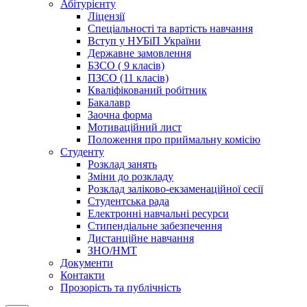
Абітурієнту
Ліцензії
Спеціальності та вартість навчання
Вступ у НУБіП України
Державне замовлення
БЗСО ( 9 класів)
ПЗСО (11 класів)
Кваліфікований робітник
Бакалавр
Заочна форма
Мотиваційний лист
Положення про приймальну комісію
Студенту
Розклад занять
Зміни до розкладу
Розклад заліково-екзаменаційної сесії
Студентська рада
Електронні навчальні ресурси
Стипендіальне забезпечення
Дистанційне навчання
ЗНО/НМТ
Документи
Контакти
Прозорість та публічність