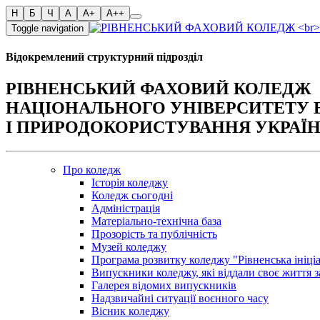
Toggle navigation
Відокремлений структурний підрозділ
РІВНЕНСЬКИЙ ФАХОВИЙ КОЛЕДЖ
НАЦІОНАЛЬНОГО УНІВЕРСИТЕТУ 
І ПРИРОДОКОРИСТУВАННЯ УКРАЇ
Про коледж
Історія коледжу
Коледж сьогодні
Адміністрація
Матеріально-технічна база
Прозорість та публічність
Музей коледжу
Програма розвитку коледжу "Рівненська ініці
Випускники коледжу, які віддали своє життя з
Галерея відомих випускників
Надзвичайні ситуації воєнного часу
Вісник коледжу