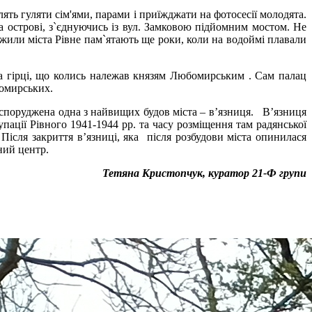
ть гуляти сім'ями, парами і приїжджати на фотосесії молодята.
а острові, з`єднуючись із вул. Замковою підйомним мостом. Не
ожили міста Рівне пам`ятають ще роки, коли на водоймі плавали
на гірці, що колись належав князям Любомирським . Сам палац
бомирських.
ла споруджена одна з найвищих будов міста – в’язниця. В’язниця
пації Рівного 1941-1944 рр. та часу розміщення там радянської
Після закриття в’язниці, яка після розбудови міста опинилася
ний центр.
Тетяна Кристопчук, куратор 21-Ф групи