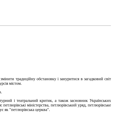
 змінити традиційну обстановку і зануритися в загадковий світ
урсія містом.
в.
турний і театральний критик, а також засновник Українських
 петлюрівські міністерства, петлюрівський уряд, петлюрівське
ує як "петлюрівська церква".