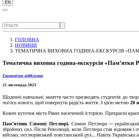
EN
ГОЛОВНА
НОВИНИ
ТЕМАТИЧНА ВИХОВНА ГОДИНА-ЕКСКУРСІЯ «ПАМ
Тематична виховна година-екскурсія «Пам’ятки 
Економічне відділення
21 листопада 2023
Щоденні навчальні заняття часто призводять студентів до твор
чогось нового, щоб повернути радість життя. З цією метою
20 
Кожен куточок міста Рівне насичений історією. Прекрасні кра
Пам’ятник Симону Петлюрі.
Симон Петлюра ─ український 
збройних сил. Після Революції, коли Петлюра став відомим і 
військо, петлюрівський повстанський рух... Навіть Українська 