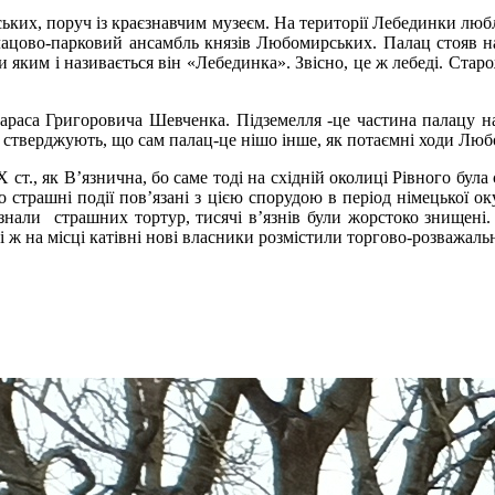
ьких, поруч із краєзнавчим музеєм. На території Лебединки любля
палацово-парковий ансамбль князів Любомирських. Палац стояв н
 яким і називається він «Лебединка». Звісно, це ж лебеді. Стар
Тараса Григоровича Шевченка. Підземелля -це частина палацу 
і стверджують, що сам палац-це нішо інше, як потаємні ходи Лю
Х ст., як В’язнична, бо саме тоді на східній околиці Рівного бу
трашні події пов’язані з цією спорудою в період німецької оку
азнали страшних тортур, тисячі в’язнів були жорстоко знищені. 
ж на місці катівні нові власники розмістили торгово-розважаль