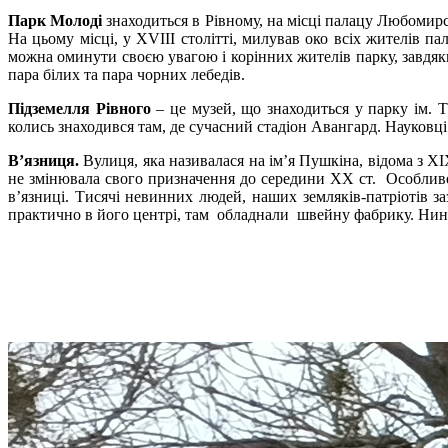
Парк Молоді
знаходиться в Рівному, на місці палацу Любомирс
На цьому місці, у XVIII столітті, милував око всіх жителів 
можна оминути своєю увагою і корінних жителів парку, завдяки
пара білих та пара чорних лебедів.
Підземелля Рівного
– це музей, що знаходиться у парку ім. 
колись знаходився там, де сучасний стадіон Авангард. Науковц
В’язниця.
Вулиця, яка називалася на ім’я Пушкіна, відома з ХІ
не змінювала свого призначення до середини ХХ ст. Особливо с
в’язниці. Тисячі невинних людей, наших земляків-патріотів з
практично в його центрі, там обладнали швейну фабрику. Нині 