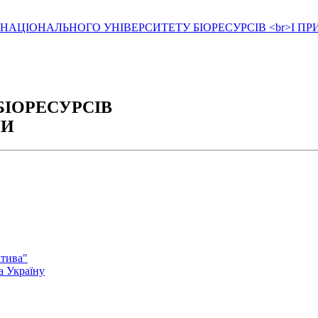
БІОРЕСУРСІВ
НИ
атива"
а Україну