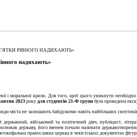
’ЯТКИ РІВНОГО НАДИХАЮТЬ»
Рівного надихають»
чої і моральної кризи. Для того, щоб цього уникнути необхідно
жовтня 2023
року
для студентів 21-Ф групи
була проведена екск
євиди міста не залишають байдужими навіть найбільших скептикі
державний, військовий та політичний діяч, публіцист, літера
очолював державу, його іменем почали називати державотворення:
автокефальна православна церква в чекістських документах фігур