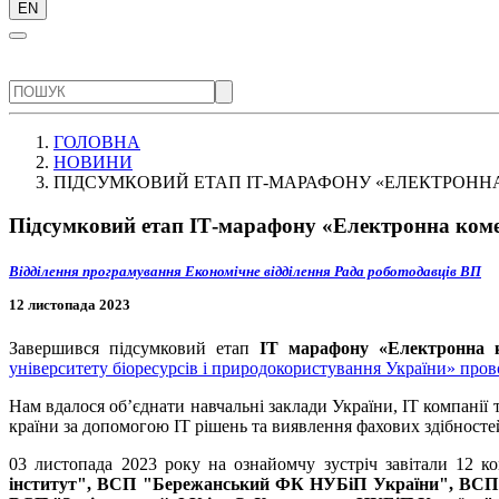
EN
ГОЛОВНА
НОВИНИ
ПІДСУМКОВИЙ ЕТАП ІТ-МАРАФОНУ «ЕЛЕКТРОННА 
Підсумковий етап ІТ-марафону «Електронна комерц
Відділення програмування
Економічне відділення
Рада роботодавців ВП
12 листопада 2023
Завершився підсумковий етап
ІT марафону «Електронна ко
університету біоресурсів і природокористування України» пров
Нам вдалося об’єднати навчальні заклади України, ІТ компанії
країни за допомогою ІТ рішень та виявлення фахових здібностей
03 листопада 2023 року на ознайомчу зустріч завітали 12 ко
інститут", ВСП "Бережанський ФК НУБіП України", ВС