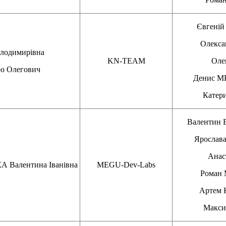
Євгені
Олекс
лодимирівна
KN-TEAM
Оле
о Олегович
Денис 
Катер
Валенти
Яросла
Анас
алентина Іванівна
MEGU-Dev-Labs
Рома
Артем
Макс