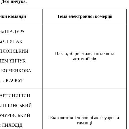
. Дем'янчука
.
ики команди
Тема електронної комерції
рія ШАДУРА
ем СТУПАК
й ПЛОНСЬКИЙ
Пазли, збірні моделі літаків та
автомобілів
 ДЕМ’ЯНЧУК
ія БОРЗЕНКОВА
рія КАЧКУР
МАРТИНИШИН
 ЛАПШИНСЬКИЙ
КАЧУРІВСЬКИЙ
Ексклюзивні чоловічі аксесуари та
гаманці
с ЛИХОДІД