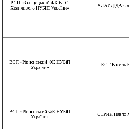
ВСП «Заліщицький ФК ім. Є.
ГАЛАЙДІДА Оль
Храпливого НУБІП України»
ВСП «Рівненський ФК НУБіП
КОТ Василь 
України»
ВСП «Рівненський ФК НУБіП
СТРИК Павло 
України»