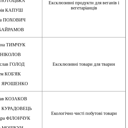
а ЛОТОЦЬКА
Ексклюзивні продукти для веганів і
вегетаріанців
рія КАПУШ
ла ПОХОВИЧ
 БАЙРАМОВ
ина ТИМЧУК
я НІКОЛОВ
слав ГОЛОД
Ексклюзивні товари для тварин
ем КОБ'ЯК
ав ЯРОШЕНКО
лав КОЗАКОВ
ав КУРАДОВЕЦЬ
Екологічно чисті побутові товари
дра ФІЛОНЧУК
н МОШКУН