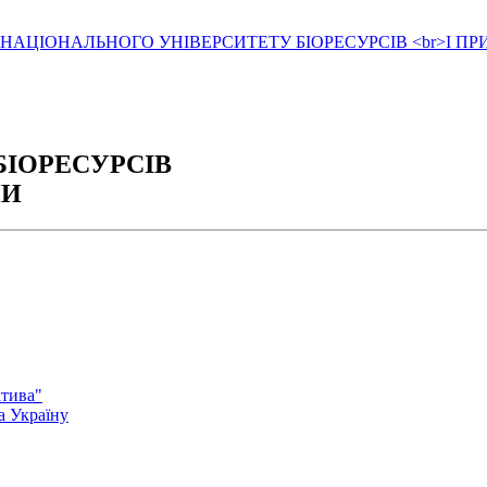
БІОРЕСУРСІВ
НИ
атива"
а Україну