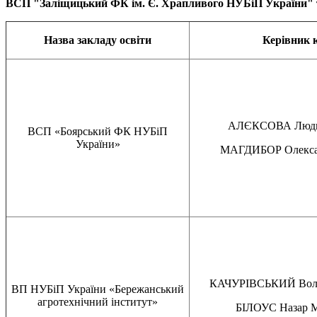
ВСП "Заліщицький ФК ім. Є. Храпливого НУБіП України" т
Назва закладу освіти
Керівник 
АЛЄКСОВА Людми
ВСП «Боярський ФК НУБіП
України»
МАГДИБОР Олексан
КАЧУРІВСЬКИЙ Воло
ВП НУБіП України «Бережанський
агротехнічний інститут»
БІЛОУС Назар 