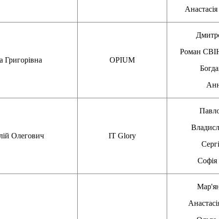
Анастас
Дмит
Роман СВ
 Григорівна
OPIUM
Богд
Ан
Павл
Владис
ій Олегович
IT Glory
Серг
Софі
Мар'я
Анастас