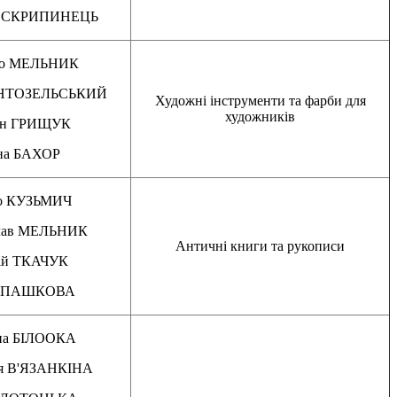
ія СКРИПИНЕЦЬ
ро МЕЛЬНИК
ІНТОЗЕЛЬСЬКИЙ
Художні інструменти та фарби для
художників
ан ГРИЩУК
на БАХОР
о КУЗЬМИЧ
лав МЕЛЬНИК
Античні книги та рукописи
ій ТКАЧУК
я ПАШКОВА
на БІЛООКА
ія В'ЯЗАНКІНА