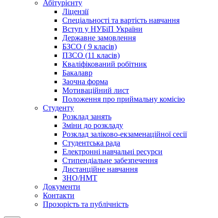
Абітурієнту
Ліцензії
Спеціальності та вартість навчання
Вступ у НУБіП України
Державне замовлення
БЗСО ( 9 класів)
ПЗСО (11 класів)
Кваліфікований робітник
Бакалавр
Заочна форма
Мотиваційний лист
Положення про приймальну комісію
Студенту
Розклад занять
Зміни до розкладу
Розклад заліково-екзаменаційної сесії
Студентська рада
Електронні навчальні ресурси
Стипендіальне забезпечення
Дистанційне навчання
ЗНО/НМТ
Документи
Контакти
Прозорість та публічність