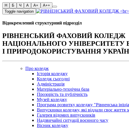
Toggle navigation
Відокремлений структурний підрозділ
РІВНЕНСЬКИЙ ФАХОВИЙ КОЛЕДЖ
НАЦІОНАЛЬНОГО УНІВЕРСИТЕТУ 
І ПРИРОДОКОРИСТУВАННЯ УКРАЇ
Про коледж
Історія коледжу
Коледж сьогодні
Адміністрація
Матеріально-технічна база
Прозорість та публічність
Музей коледжу
Програма розвитку коледжу "Рівненська ініці
Випускники коледжу, які віддали своє життя з
Галерея відомих випускників
Надзвичайні ситуації воєнного часу
Вісник коледжу