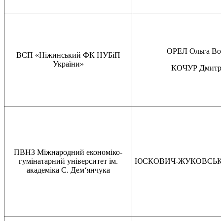
ОРЕЛ Ольга Во
ВСП «Ніжинський ФК НУБіП
України»
КОЧУР Дмитр
ПВНЗ Міжнародний економіко-
гумінатарний університет ім.
ЮСКОВИЧ-ЖУКОВСЬКА В
академіка С. Дем‘янчука