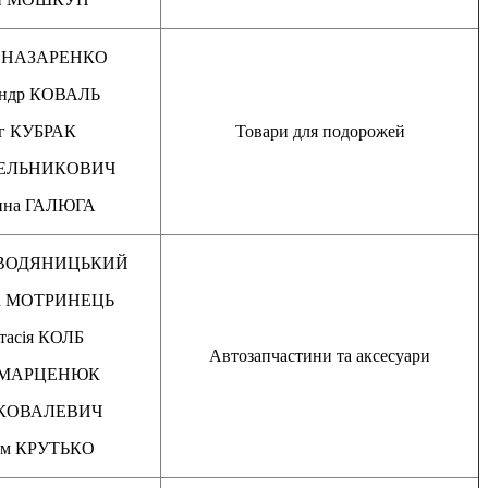
й НАЗАРЕНКО
андр КОВАЛЬ
г КУБРАК
Товари для подорожей
МЕЛЬНИКОВИЧ
ина ГАЛЮГА
н ВОДЯНИЦЬКИЙ
ва МОТРИНЕЦЬ
тасія КОЛБ
Автозапчастини та аксесуари
н МАРЦЕНЮК
 КОВАЛЕВИЧ
им КРУТЬКО