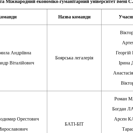
а Міжнародний економіко-гуманітарний університет імені С
команди
Назва команди
Учасн
Вікто
Арт
ла Андріївна
Георгі
Боярська легалерія
др Віталійович
Ірина
Анастас
Вікто
Роман 
Богдан
димир Орестович
Арсен 
БАТІ-БІТ
Мирославович
Тара