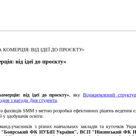
КОМЕРЦІЯ: ВІД ІДЕЇ ДО ПРОЄКТУ»
ія: від ідеї до проєкту»
мерція: від ідеї до проєкту»
, яку
Відокремлений структу
одив з нагоди Дня студента
.
 та фахівців SMM з метою
розробки ефективних рішень ведення ел
 у здобувачів освіти
.
манд-учасників з різних навчальних закладів та куточків Укра
П "Боярський ФК НУБіП України", ВСП "Ніжинський ФК Н