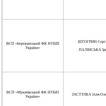
ШТОГРИН Сергі
ВСП «Бережанський ФК НУБІП
України»
ПАЛІНСЬКА Іри
ВСП «Мукачівський ФК НУБіП
ЗАСТУЛКА Ілля-Оле
України»