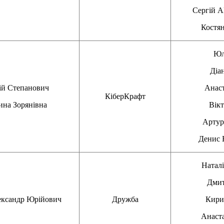
Сергій
Костя
Юл
Діа
й Степанович
Анас
КіберКрафт
на Зорянівна
Вік
Арту
Денис
Натал
Дми
ксандр Юрійович
Дружба
Кир
Анаст