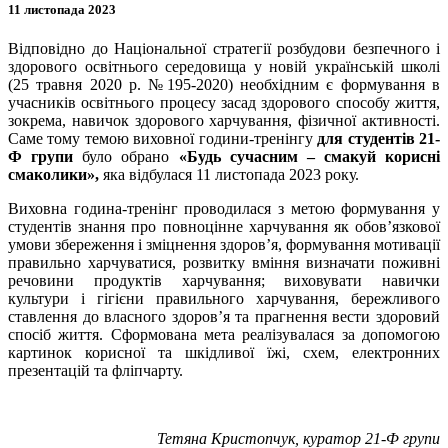
11 листопада 2023
Відповідно до Національної стратегії розбудови безпечного і
здорового освітнього середовища у новій українській школі
(25 травня 2020 р. №195-2020) необхідним є формування в
учасників освітнього процесу засад здорового способу життя,
зокрема, навичок здорового харчування, фізичної активності.
Саме тому темою виховної години-тренінгу
для студентів
21-
Ф групи
було обрано
«Будь сучасним – смакуй корисні
смаколики»,
яка відбулася 11 листопада 2023 року.
Виховна година-тренінг проводилася з метою формування у
студентів знання про повноцінне харчування як обов’язкової
умови збереження і зміцнення здоров’я, формування мотивації
правильно харчуватися, розвитку вміння визначати поживні
речовини продуктів харчування; виховувати навички
культури і гігієни правильного харчування, бережливого
ставлення до власного здоров’я та прагнення вести здоровий
спосіб життя. Сформована мета реалізувалася за допомогою
картинок корисної та шкідливої їжі, схем, електронних
презентацій та фліпчарту.
Тетяна Кристопчук, куратор 21-Ф групи