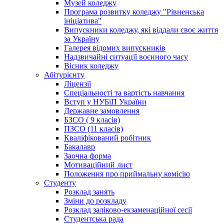
Музей коледжу
Програма розвитку коледжу "Рівненська
ініціатива"
Випускники коледжу, які віддали своє життя
за Україну
Галерея відомих випускників
Надзвичайні ситуації воєнного часу
Вісник коледжу
Абітурієнту
Ліцензії
Спеціальності та вартість навчання
Вступ у НУБіП України
Державне замовлення
БЗСО ( 9 класів)
ПЗСО (11 класів)
Кваліфікований робітник
Бакалавр
Заочна форма
Мотиваційний лист
Положення про приймальну комісію
Студенту
Розклад занять
Зміни до розкладу
Розклад заліково-екзаменаційної сесії
Студентська рада