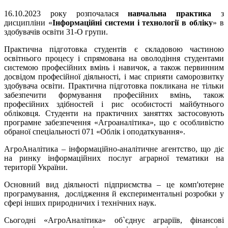
16.10.2023 року розпочалася
навчальна практика
з
дисципліни «
Інформаційні системи і технології в обліку
» в
здобувачів освіти 31-О групи.
Практична підготовка студентів є складовою частиною
освітнього процесу і спрямована на оволодіння студентами
системою професійних вмінь і навичок, а також первинним
досвідом професійної діяльності, і має сприяти саморозвитку
здобувача освіти. Практична підготовка покликана не тільки
забезпечити формування професійних вмінь, також
професійних здібностей і рис особистості майбутнього
обліковця. Студенти на практичних заняттях застосовують
програмне забезпечення «Агроаналітика», що є особливістю
обраної спеціальності 071 «Облік і оподаткування».
АгроАналітика – інформаційно-аналітичне агентство, що діє
на ринку інформаційних послуг аграрної тематики на
території України.
Основний вид діяльності підприємства – це комп'ютерне
програмування, дослідження й експериментальні розробки у
сфері інших природничих і технічних наук.
Сьогодні «АгроАналітика» об`єднує аграріїв, фінансові