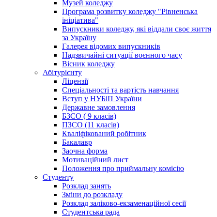
Музей коледжу
Програма розвитку коледжу "Рівненська
ініціатива"
Випускники коледжу, які віддали своє життя
за Україну
Галерея відомих випускників
Надзвичайні ситуації воєнного часу
Вісник коледжу
Абітурієнту
Ліцензії
Спеціальності та вартість навчання
Вступ у НУБіП України
Державне замовлення
БЗСО ( 9 класів)
ПЗСО (11 класів)
Кваліфікований робітник
Бакалавр
Заочна форма
Мотиваційний лист
Положення про приймальну комісію
Студенту
Розклад занять
Зміни до розкладу
Розклад заліково-екзаменаційної сесії
Студентська рада