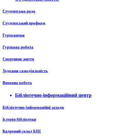
Студентська рада
Студентський профком
Гуртожитки
Гурткова робота
Спортивне життя
Художня самодіяльність
Виховна робота
Бібліотечно-інформаційний центр
Бібліотечно-інформаційні заходи
Історія бібліотеки
Кадровий склад БІЦ