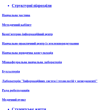
Структурні підрозділи
Навчальна частина
Методичний кабінет
Комп'ютерно-інформаційний центр
Навчально-практичний центр із землевпорядкування
Навчальна юридична консультація
Міжкафедральна навчальна лабораторія
Бухгалтерія
Лабораторія "Інформаційних систем і технологій у менеджменті"
Рада роботодавців
Медичний пункт
Студентське життя