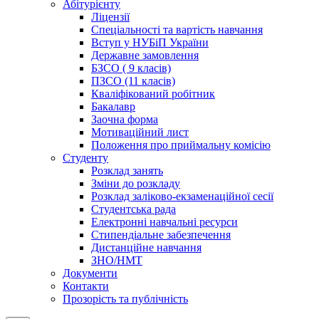
Абітурієнту
Ліцензії
Спеціальності та вартість навчання
Вступ у НУБіП України
Державне замовлення
БЗСО ( 9 класів)
ПЗСО (11 класів)
Кваліфікований робітник
Бакалавр
Заочна форма
Мотиваційний лист
Положення про приймальну комісію
Студенту
Розклад занять
Зміни до розкладу
Розклад заліково-екзаменаційної сесії
Студентська рада
Електронні навчальні ресурси
Стипендіальне забезпечення
Дистанційне навчання
ЗНО/НМТ
Документи
Контакти
Прозорість та публічність