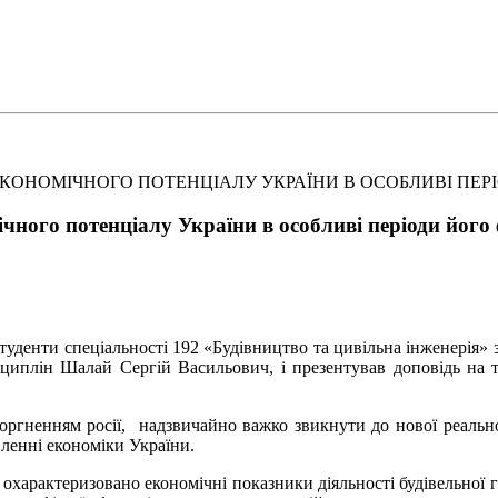
ЕКОНОМІЧНОГО ПОТЕНЦІАЛУ УКРАЇНИ В ОСОБЛИВІ ПЕ
ічного потенціалу України в особливі періоди йог
студенти спеціальності 192 «Будівництво та цивільна інженерія»
исциплін Шалай Сергій Васильович, і презентував доповідь на
ргненням росії, надзвичайно важко звикнути до нової реальнос
вленні економіки України.
к охарактеризовано економічні показники діяльності будівельної 