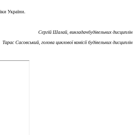
іки України.
Сергій Шалай
,
викладач
будівельних
дисциплін
Тарас Сасовський
, голова циклової комісії
будівельних
дисциплін