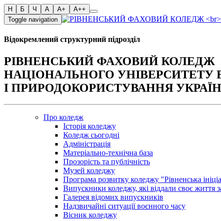
Toggle navigation
Відокремлений структурний підрозділ
РІВНЕНСЬКИЙ ФАХОВИЙ КОЛЕДЖ
НАЦІОНАЛЬНОГО УНІВЕРСИТЕТУ 
І ПРИРОДОКОРИСТУВАННЯ УКРАЇ
Про коледж
Історія коледжу
Коледж сьогодні
Адміністрація
Матеріально-технічна база
Прозорість та публічність
Музей коледжу
Програма розвитку коледжу "Рівненська ініці
Випускники коледжу, які віддали своє життя з
Галерея відомих випускників
Надзвичайні ситуації воєнного часу
Вісник коледжу