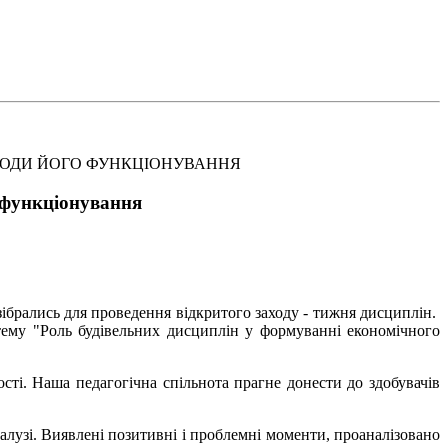
РІОДИ ЙОГО ФУНКЦІОНУВАННЯ
о функціонування
 зібрались для проведення відкритого заходу - тижня дисциплін.
 тему "Роль будівельних дисциплін у формуванні економічного
ті. Наша педагогічна спільнота прагне донести до здобувачів
галузі. Виявлені позитивні і проблемні моменти, проаналізовано