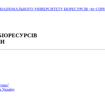
БІОРЕСУРСІВ
НИ
атива"
а Україну