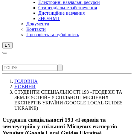
Електронні навчальні ресурси
Стипендіальне забезпечення
Дистанційне навчання
ЗНО/НМТ
Документи
Контакти
Прозорість та публічність
EN
ГОЛОВНА
НОВИНИ
СТУДЕНТИ СПЕЦІАЛЬНОСТІ 193 «ГЕОДЕЗІЯ ТА
ЗЕМЛЕУСТРІЙ» У СПІЛЬНОТІ МІСЦЕВИХ
ЕКСПЕРТІВ УКРАЇНИ (GOOGLE LOCAL GUIDES
UKRAINE)
Студенти спеціальності 193 «Геодезія та
землеустрій» у спільноті Місцевих експертів
України (Google Local Guides Ukraine)