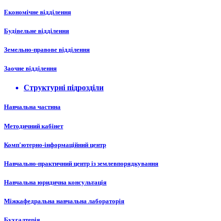
Економічне відділення
Будівельне відділення
Земельно-правове відділення
Заочне відділення
Структурні підрозділи
Навчальна частина
Методичний кабінет
Комп'ютерно-інформаційний центр
Навчально-практичний центр із землевпорядкування
Навчальна юридична консультація
Міжкафедральна навчальна лабораторія
Бухгалтерія