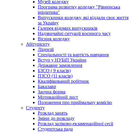
Музей коледжу
Програма розвитку коледжу "Рівненська
ініціатива"
Випускники коледжу, які віддали своє життя
за Україну
Галерея відомих випускників
Надзвичайні ситуації воєнного часу
Вісник коледжу
Абітурієнту
Ліцензії
Спеціальності та вартість навчання
Вступ у НУБіП України
Державне замовлення
БЗСО ( 9 класів)
ПЗСО (11 класів)
Кваліфікований робітник
Бакалавр
Заочна форма
Мотиваційний лист
Положення про приймальну комісію
Студенту
Розклад занять
Зміни до розкладу
Розклад заліково-екзаменаційної сесії
Студентська рада