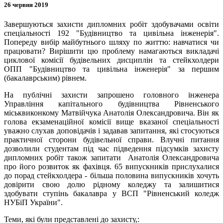
26 червня 2019
Завершуються захисти дипломних робіт здобувачами освіти
спеціальності 192 "Будівництво та цивільна інженерія".
Попереду вибір майбутнього шляху по життю: навчатися чи
працювати? Вирішити цю проблему намагаються викладачі
циклової комісії будівельних дисциплін та стейкхолдери
ОПП
"Будівництво та цивільна інженерія" за першим
(бакалаврським) рівнем.
На публічні захисти запрошено головного інженера
Управління капітального будівництва Рівненського
міськвиконкому Матвійчука Анатолія Олександровича. Він як
голова екзаменаційної комісії вище вказаної спеціальності
уважно слухав доповідачів і задавав запитання, які стосуються
практичної сторони будівельної справи. Влучні питання
дозволили студентам під час підведення підсумків захисту
дипломних робіт також запитати Анатолія Олександровича
про його розвиток як фахівця. 65 випускників прислухалися
до порад стейкхолдера - більша половина випускників хочуть
довірити свою долю рідному коледжу та залишитися
здобувати ступінь бакалавра у ВСП "Рівненський коледж
НУБіП України".
Теми, які були представлені до захисту,: