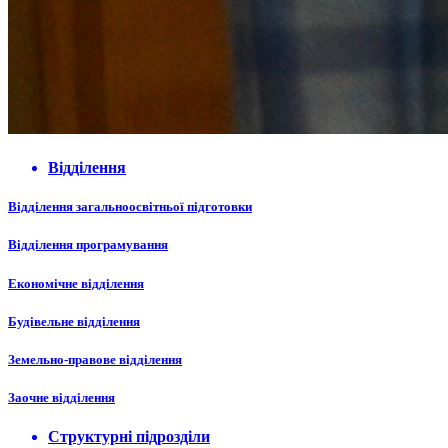
Відділення
Відділення загальноосвітньої підготовки
Відділення програмування
Економічне відділення
Будівельне відділення
Земельно-правове відділення
Заочне відділення
Структурні підрозділи