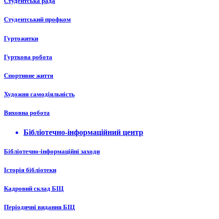
Студентська рада
Студентський профком
Гуртожитки
Гурткова робота
Спортивне життя
Художня самодіяльність
Виховна робота
Бібліотечно-інформаційний центр
Бібліотечно-інформаційні заходи
Історія бібліотеки
Кадровий склад БІЦ
Періодичні видання БІЦ