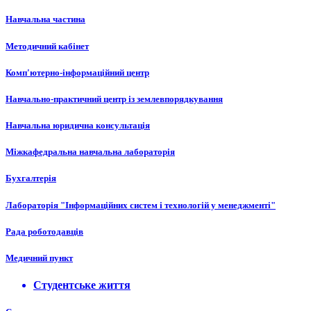
Навчальна частина
Методичний кабінет
Комп'ютерно-інформаційний центр
Навчально-практичний центр із землевпорядкування
Навчальна юридична консультація
Міжкафедральна навчальна лабораторія
Бухгалтерія
Лабораторія "Інформаційних систем і технологій у менеджменті"
Рада роботодавців
Медичний пункт
Студентське життя