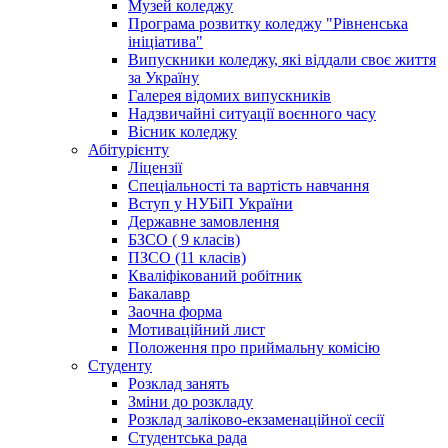
Музей коледжу
Програма розвитку коледжу "Рівненська
ініціатива"
Випускники коледжу, які віддали своє життя
за Україну
Галерея відомих випускників
Надзвичайні ситуації воєнного часу
Вісник коледжу
Абітурієнту
Ліцензії
Спеціальності та вартість навчання
Вступ у НУБіП України
Державне замовлення
БЗСО ( 9 класів)
ПЗСО (11 класів)
Кваліфікований робітник
Бакалавр
Заочна форма
Мотиваційний лист
Положення про приймальну комісію
Студенту
Розклад занять
Зміни до розкладу
Розклад заліково-екзаменаційної сесії
Студентська рада