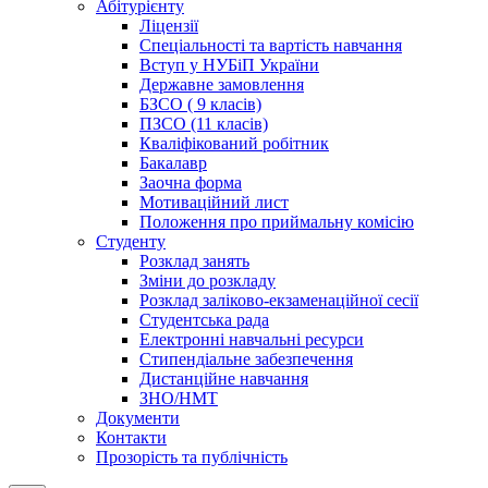
Абітурієнту
Ліцензії
Спеціальності та вартість навчання
Вступ у НУБіП України
Державне замовлення
БЗСО ( 9 класів)
ПЗСО (11 класів)
Кваліфікований робітник
Бакалавр
Заочна форма
Мотиваційний лист
Положення про приймальну комісію
Студенту
Розклад занять
Зміни до розкладу
Розклад заліково-екзаменаційної сесії
Студентська рада
Електронні навчальні ресурси
Стипендіальне забезпечення
Дистанційне навчання
ЗНО/НМТ
Документи
Контакти
Прозорість та публічність