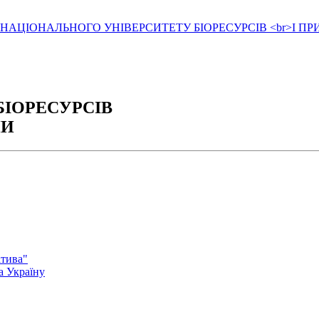
БІОРЕСУРСІВ
НИ
атива"
а Україну