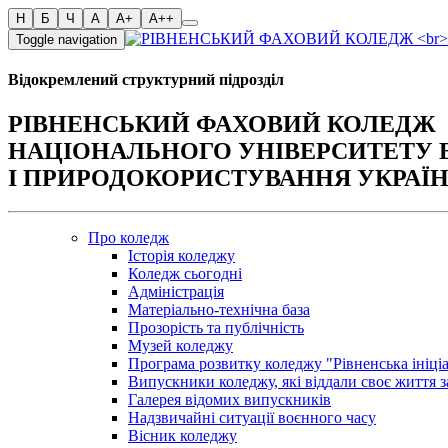
Toggle navigation
Відокремлений структурний підрозділ
РІВНЕНСЬКИЙ ФАХОВИЙ КОЛЕДЖ
НАЦІОНАЛЬНОГО УНІВЕРСИТЕТУ 
І ПРИРОДОКОРИСТУВАННЯ УКРАЇ
Про коледж
Історія коледжу
Коледж сьогодні
Адміністрація
Матеріально-технічна база
Прозорість та публічність
Музей коледжу
Програма розвитку коледжу "Рівненська ініці
Випускники коледжу, які віддали своє життя з
Галерея відомих випускників
Надзвичайні ситуації воєнного часу
Вісник коледжу