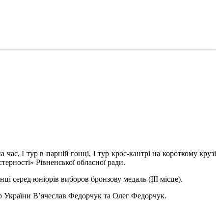
 час, І тур в парній гонці, І тур крос-кантрі на короткому крузі
терності» Рівненської обласної ради.
і серед юніорів виборов бронзову медаль (ІІІ місце).
р України В’ячеслав Федорчук та Олег Федорчук.