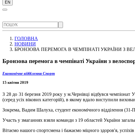
EN
ГОЛОВНА
НОВИНИ
БРОНЗОВА ПЕРЕМОГА В ЧЕМПІНАТІ УКРАЇНИ З В
Бронзова перемога в чемпінаті України з велоспо
Економічне відділення
Спорт
15 квітня 2019
З 28 до 31 березня
2019
року у м.Чернівці відбувся чемпіонат Ук
(серед усіх вікових категорій), в якому вдало виступили вихов
Зокрема, Вадим Шалуха, студент економічного відділення (31-П
Участь у змаганнях взяли команди з 19 областей України загаль
Вітаємо нашого спортсмена і бажаємо міцного здоров'я, успіхі