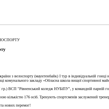
ЕЛОСПОРТУ
рту
раїни з велоспорту (маунтенбайк) І тур в індивідуальній гонці на
анці комунального закладу «Обласна школа вищої спортивної майс
 гр.) ВСП "Рівненський коледж НУБіПУ", у командній парній гонц
ною кількістю 176 осіб.
Тренують спортсменів заслужений трене
в та нових перемог!