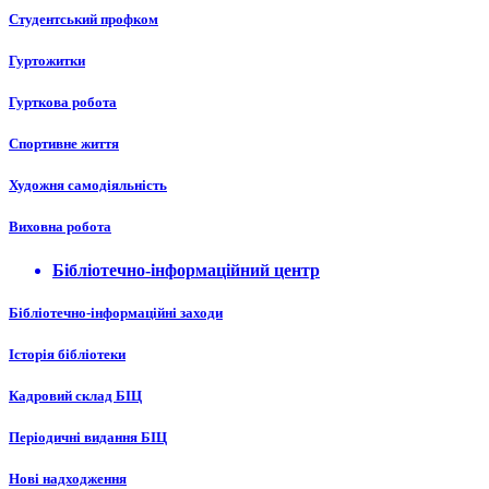
Студентський профком
Гуртожитки
Гурткова робота
Спортивне життя
Художня самодіяльність
Виховна робота
Бібліотечно-інформаційний центр
Бібліотечно-інформаційні заходи
Історія бібліотеки
Кадровий склад БІЦ
Періодичні видання БІЦ
Нові надходження