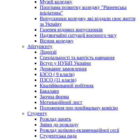
Музей коледжу
Програма розвитку коледжу "Рівненська
ініціатива"
Випускники коледжу, які віддали своє життя
за Україну
Галерея відомих випускників
Надзвичайні ситуації воєнного часу
Вісник коледжу
Абітурієнту
Ліцензії
Спеціальності та вартість навчання
Вступ у НУБіП України
Державне замовлення
БЗСО ( 9 класів)
ПЗСО (11 класів)
Кваліфікований робітник
Бакалавр
Заочна форма
Мотиваційний лист
Положення про приймальну комісію
Студенту
Розклад занять
Зміни до розкладу
Розклад заліково-екзаменаційної сесії
Студентська рада