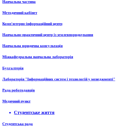
Навчальна частина
Методичний кабінет
Комп'ютерно-інформаційний центр
Навчально-практичний центр із землевпорядкування
Навчальна юридична консультація
Міжкафедральна навчальна лабораторія
Бухгалтерія
Лабораторія "Інформаційних систем і технологій у менеджменті"
Рада роботодавців
Медичний пункт
Студентське життя
Студентська рада